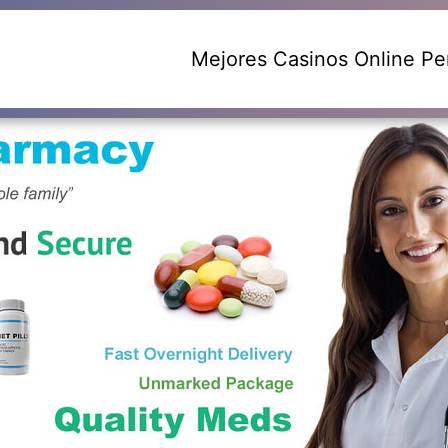
Mejores Casinos Online Pe