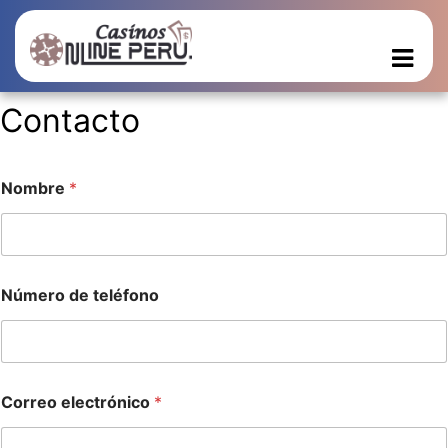
Contacto
Nombre
*
C
Número de teléfono
o
r
r
e
o
N
Correo electrónico
*
ú
m