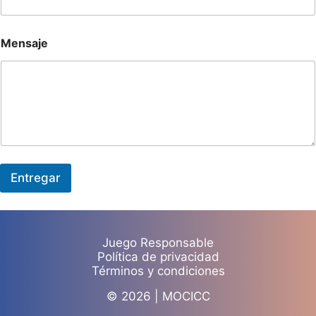
e
r
o
d
Mensaje
e
Entregar
Juego Responsable
Política de privacidad
Términos y condiciones
© 2026 | MOCICC