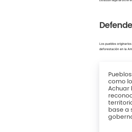
Extracción ilegal de oro en e
Defender
Los pueblos originario
deforestación en la Am
Pueblos
como lo
Achuar 
reconoc
territor
base a 
goberna