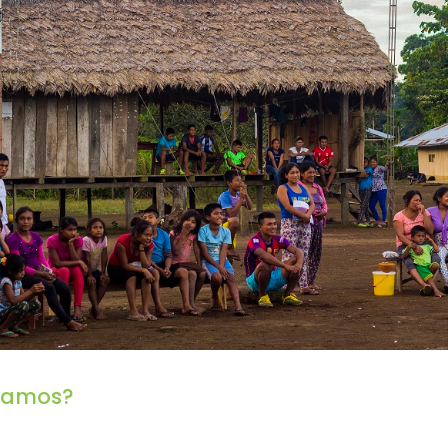
camos?