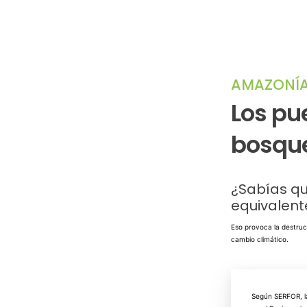
AMAZONÍA
Los pu
bosqu
¿Sabías qu
equivalent
Eso provoca la destruc
cambio climático.
Según SERFOR, la