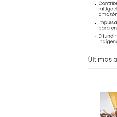
Contribu
mitigac
amazón
Impulsa
para en
Difundir
indígen
Últimas 