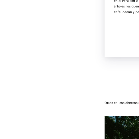
en el Perú son la
árboles, los que
café, cacao y pa
Otras causas directas s