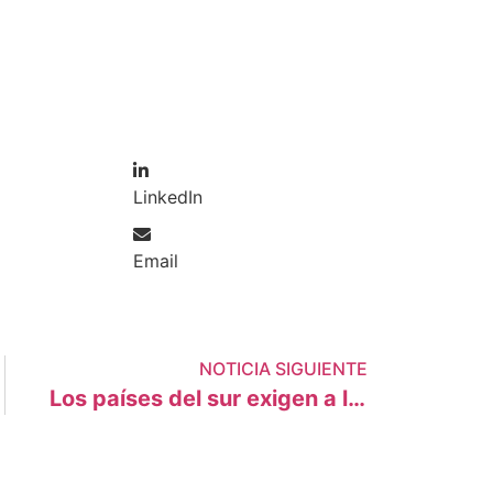
LinkedIn
Email
NOTICIA SIGUIENTE
Los países del sur exigen a los del norte, mayor ambición y que dejen tanto «bla, bla, bla»