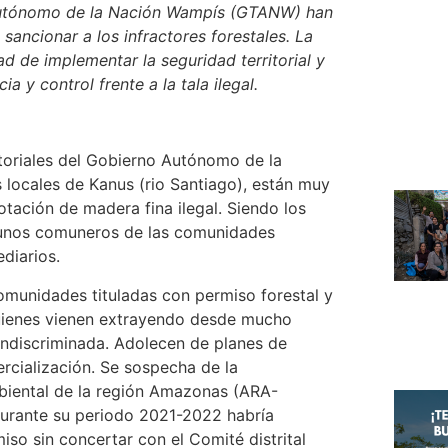
 Autónomo de la Nación Wampís (GTANW) han
sancionar a los infractores forestales. La
ad de implementar la seguridad territorial y
ia y control frente a la tala ilegal.
toriales del Gobierno Autónomo de la
locales de Kanus (rio Santiago), están muy
otación de madera fina ilegal. Siendo los
lgunos comuneros de las comunidades
diarios.
comunidades tituladas con permiso forestal y
uienes vienen extrayendo desde mucho
indiscriminada. Adolecen de planes de
rcialización. Se sospecha de la
biental de la región Amazonas (ARA-
durante su periodo 2021-2022 habría
so sin concertar con el Comité distrital