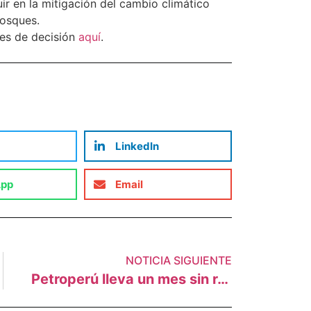
ir en la mitigación del cambio climático
bosques.
res de decisión
aquí
.
LinkedIn
App
Email
NOTICIA SIGUIENTE
Petroperú lleva un mes sin remediar derrame petrolero en Amazonas (FOTOS)