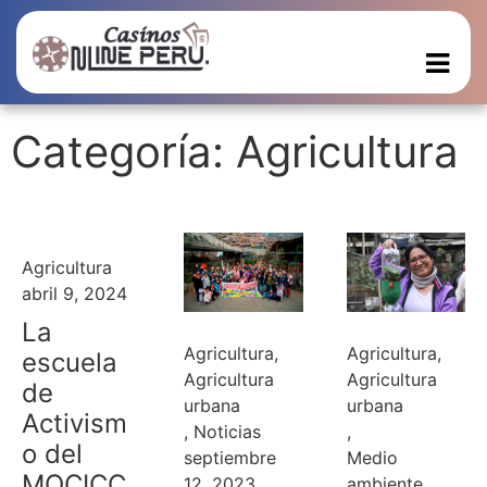
Categoría: Agricultura
Agricultura
abril 9, 2024
La
Agricultura
,
Agricultura
,
escuela
Agricultura
Agricultura
de
urbana
urbana
Activism
,
Noticias
,
o del
septiembre
Medio
MOCICC
12, 2023
ambiente