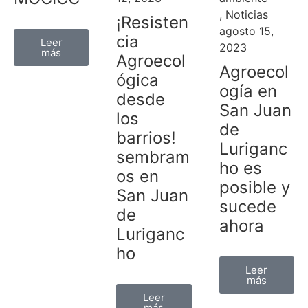
,
Noticias
¡Resisten
agosto 15,
cia
Leer
2023
más
Agroecol
Agroecol
ógica
ogía en
desde
San Juan
los
de
barrios!
Luriganc
sembram
ho es
os en
posible y
San Juan
sucede
de
ahora
Luriganc
ho
Leer
más
Leer
más