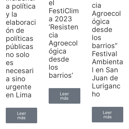
el
cia
a política
FestiClim
Agroecol
y la
a 2023
ógica
elaboraci
‘Resisten
desde
ón de
cia
los
políticas
Agroecol
barrios”
públicas
ógica
Festival
no solo
desde
Ambienta
es
los
l en San
necesari
barrios’
Juan de
a sino
Luriganc
urgente
ho
en Lima
Leer
más
Leer
Leer
más
más