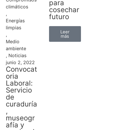
para
climáticos
cosechar
,
futuro
Energías
limpias
Leer
,
más
Medio
ambiente
,
Noticias
junio 2, 2022
Convocat
oria
Laboral:
Servicio
de
curaduría
,
museogr
afía y