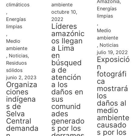
Amazonía
,
climáticos
ambiente
Energías
,
octubre 10,
limpias
Energías
2022
,
Líderes
limpias
Medio
amazónic
,
ambiente
os llegan
Medio
,
Noticias
a Lima
ambiente
julio 19, 2022
en
,
Noticias
,
Exposició
búsqued
Residuos
n
a de
sólidos
fotográfi
atención
junio 2, 2023
ca
Organiza
a los
mostrará
ciones
daños en
los
indígena
sus
daños al
s de
comunid
medio
Selva
ades
ambiente
Central
generado
causado
demanda
s por los
s por los
n
derrames