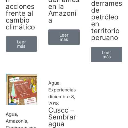
derrames
acciones
en la
de
frente al
Amazoní
petróleo
cambio
a
en
climático
territorio
Leer
peruano
más
Leer
más
Leer
más
Agua
,
Experiencias
diciembre 8,
2018
Cusco –
Agua
,
Sembrar
Amazonía
,
agua
Compromisos