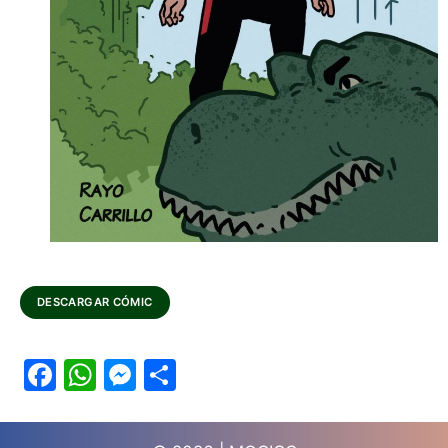
DESCARGAR CÓMIC
Fa
W
M
S
ce
ha
es
ha
bo
ts
se
re