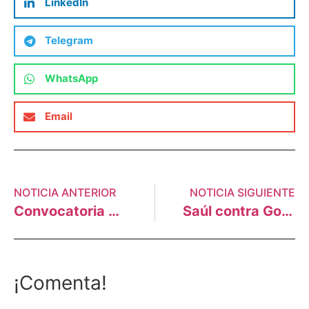
LinkedIn
Telegram
WhatsApp
Email
NOTICIA ANTERIOR
NOTICIA SIGUIENTE
Convocatoria Laboral: Servicio de curaduría, museografía y producción para la Exposición sobre derrames de petróleo en el litoral y Amazonía peruana como parte de la “Campaña: No Más Derrames”
Saúl contra Goliat: La demanda climática contra un gigante de la energía en Europa
¡Comenta!