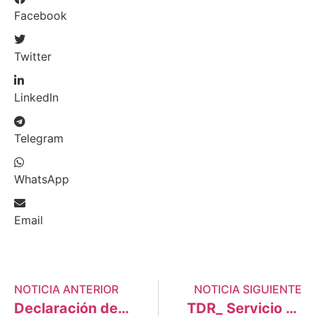
Facebook
Twitter
LinkedIn
Telegram
WhatsApp
Email
NOTICIA ANTERIOR
NOTICIA SIGUIENTE
Declaración de la III Asamblea “Amazonía libre de combustibles fósiles y toda forma de extractivismo”
TDR_ Servicio de elaboración de mapa interactivo sobre superposición de lotes petroleros con la diversidad biológica y cultural de la Amazonía