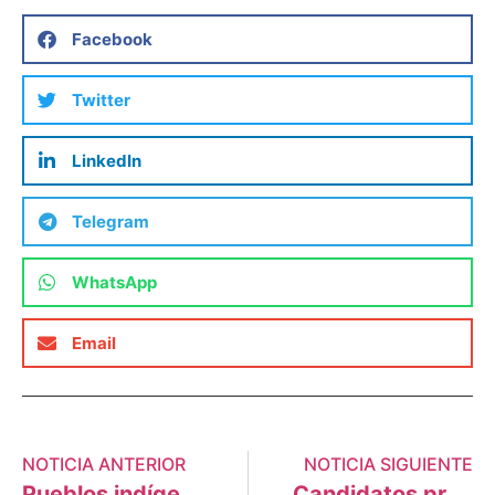
Facebook
Twitter
LinkedIn
Telegram
WhatsApp
Email
NOTICIA ANTERIOR
NOTICIA SIGUIENTE
Pueblos indígenas y organizaciones civiles impulsan un Plan de Vida para salvar la Amazonía
Candidatos presidenciales debatirán sobre la urgente agenda ambiental