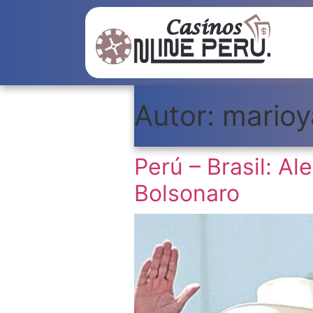
Autor:
marioy
Perú – Brasil: Al
Bolsonaro