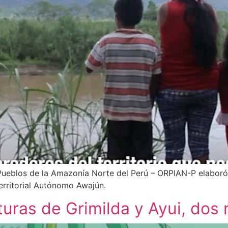
Pueblos de la Amazonía Norte del Perú – ORPIAN-P elaboró 
rritorial Autónomo Awajún.
uras de Grimilda y Ayui, dos