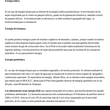
Energía eólica
Es un tipo de energía limpia que se obtiene de la energía cinética producida por el movimiento de las
aspas impulsadas por el viento en parques eólicos; puede ser de generación doméstica, también a través
de parques eólicos. Se ha demostrado su eficiencia y se debe estudiar la geografía del lugar , la
biodiversidad para su instalación.
Energía de biomasa
Se puede producir energía a partir de residuos orgánicos de animales y plantas, porque cuando la materia
orgánica se descompone expulsa gases como el metano que se pueden usar para generar electricidad,
como insumo de gas de cocina entre otros. En el Perú se ha usado tradicionalmente la biomasa en las
regiones andinas y existen proyectos de casas autosostenibles que usan las excretas de un simpaticos
animalito: el cuy para producir energía,
Energía geotérmica
Es un tipo de energía limpia que se considera inagotable y de mucho potencial. Se obtiene mediante el
aprovechamiento del calor y el vapor de agua que se expulsa de la tierra en ciertos lugares de geografía y
condiciones especiales. El especialista en energía, Alberto Ríos, en su informe sobre energías renovables,
que realizó para el MOCICC, afirma que el Perú tiene grandes reservas de energías geotérmica en el sur
del país, específicamente en Arequipa.
Los dinosaurios usan energía fósil
que siguen extrayendo de la tierra y que históricamente ha causado
problemas ambientales. La Amazonía peruana ha sido contaminada por 474 derrames de petróleo entre el
2000 y el 2019. Solo en el Lote 192 (Loreto) hay más de 2 mil sitios impactados por la actividad
petrolera, de los cuales se tiene planificado remediar únicamente 32 sitios.