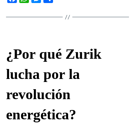
ce
ha
es
ha
bo
ts
se
re
ok
A
ng
pp
er
¿Por qué Zurik
lucha por la
revolución
energética?