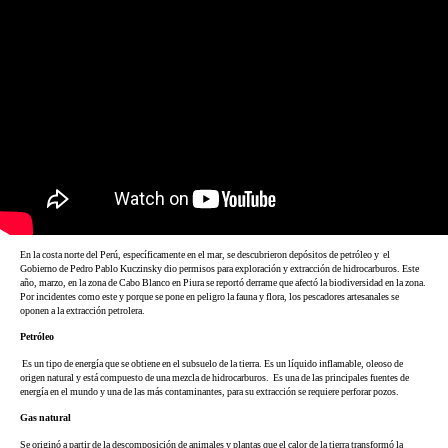
En la costa norte del Perú, específicamente en el mar, se descubrieron depósitos de petróleo y el
Gobierno de Pedro Pablo Kuczinsky dio permisos para exploración y extracción de hidrocarburos. Este
año, marzo, en la zona de Cabo Blanco en Piura se reportó derrame que afectó la biodiversidad en la zona.
Por incidentes como este y porque se pone en peligro la fauna y flora, los pescadores artesanales se
oponen a la extracción petrolera.
Petróleo
Es un tipo de energía que se obtiene en el subsuelo de la tierra. Es un líquido inflamable, oleoso de
origen natural y está compuesto de una mezcla de hidrocarburos. Es una de las principales fuentes de
energía en el mundo y una de las más contaminantes, para su extracción se requiere perforar pozos.
Gas natural
Se originó a partir de la descomposición de animales y plantas que el calor de la tierra transformó la