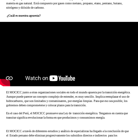
materia en gas natural. Está compuesto por gases como metano, propano, etano, pentano, butano,
nitrógeno y dióxido de carbono.
¿Cuál es nuestra apuesta?
El MOCICC junto a otras organizaciones sociales en todo el mundo apuesta por la transición energética.
Aunque puede parecer un concepto complejo de entender, es muy sencillo. Implica reemplazar el uso de
hidrocarburos, que son limitados y contaminantes, por energías limpias. Para que eso sea posible, los
gobiernos deben comprometerse y colocar plazos para la transición.
En el caso del Perú, el MOCICC promueve una Ley de transición energética. Tengamos en cuenta que
transitar significa revolucionar la forma en que producimos y consumimos energía.
El MOCICC a través de diferentes estudios y análisis de especialistas ha llegado a la conclusión de que
el Estado peruano debe eliminar progresivamente los subsidios directos e indirectos para los