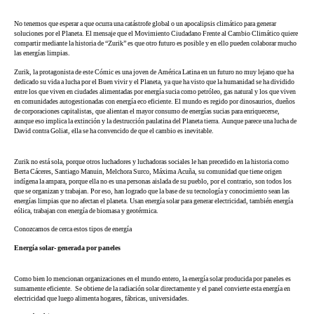
No tenemos que esperar a que ocurra una catástrofe global o un apocalipsis climático para generar
soluciones por el Planeta. El mensaje que el Movimiento Ciudadano Frente al Cambio Climático quiere
compartir mediante la historia de “Zurik” es que otro futuro es posible y en ello pueden colaborar mucho
las energías limpias.
Zurik, la protagonista de este Cómic es una joven de América Latina en un futuro no muy lejano que ha
dedicado su vida a lucha por el Buen vivir y el Planeta, ya que ha visto que la humanidad se ha dividido
entre los que viven en ciudades alimentadas por energía sucia como petróleo, gas natural y los que viven
en comunidades autogestionadas con energía eco eficiente. El mundo es regido por dinosaurios, dueños
de corporaciones capitalistas, que alientan el mayor consumo de energías sucias para enriquecerse,
aunque eso implica la extinción y la destrucción paulatina del Planeta tierra. Aunque parece una lucha de
David contra Goliat, ella se ha convencido de que el cambio es inevitable.
Zurik no está sola, porque otros luchadores y luchadoras sociales le han precedido en la historia como
Berta Cáceres, Santiago Manuin, Melchora Surco, Máxima Acuña, su comunidad que tiene origen
indígena la ampara, porque ella no es una personas aislada de su pueblo, por el contrario, son todos los
que se organizan y trabajan. Por eso, han logrado que la base de su tecnología y conocimiento sean las
energías limpias que no afectan el planeta. Usan energía solar para generar electricidad, también energía
eólica, trabajan con energía de biomasa y geotérmica.
Conozcamos de cerca estos tipos de energía
Energía solar- generada por paneles
Como bien lo mencionan organizaciones en el mundo entero, la energía solar producida por paneles es
sumamente eficiente. Se obtiene de la radiación solar directamente y el panel convierte esta energía en
electricidad que luego alimenta hogares, fábricas, universidades.