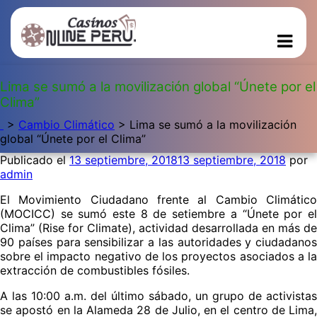
Lima se sumó a la movilización global “Únete por el
Clima”
>
Cambio Climático
>
Lima se sumó a la movilización
global “Únete por el Clima”
Publicado el
13 septiembre, 2018
13 septiembre, 2018
por
admin
El Movimiento Ciudadano frente al Cambio Climático
(MOCICC) se sumó este 8 de setiembre a “Únete por el
Clima” (Rise for Climate), actividad desarrollada en más de
90 países para sensibilizar a las autoridades y ciudadanos
sobre el impacto negativo de los proyectos asociados a la
extracción de combustibles fósiles.
A las 10:00 a.m. del último sábado, un grupo de activistas
se apostó en la Alameda 28 de Julio, en el centro de Lima,