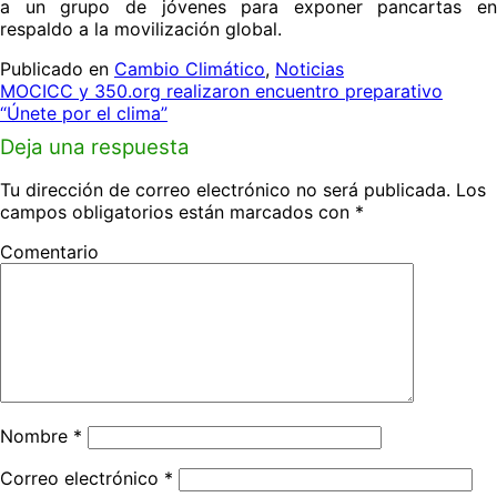
a un grupo de jóvenes para exponer pancartas en
respaldo a la movilización global.
Publicado en
Cambio Climático
,
Noticias
Navegación
MOCICC y 350.org realizaron encuentro preparativo
de
“Únete por el clima”
las
Deja una respuesta
entradas
Tu dirección de correo electrónico no será publicada.
Los
campos obligatorios están marcados con
*
Comentario
Nombre
*
Correo electrónico
*