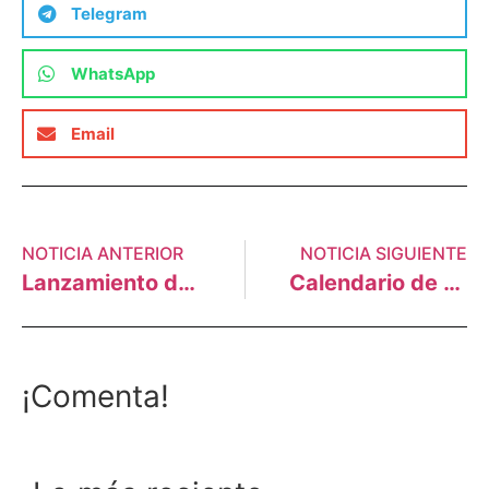
Telegram
WhatsApp
Email
NOTICIA ANTERIOR
NOTICIA SIGUIENTE
Lanzamiento del Informe sobre Desarrollo Humano Perú 2013: Cambio Climático y territorio: Desafíos y respuestas para un futuro sostenible
Calendario de eventos claves con miras a la COP20 – 2014
¡Comenta!