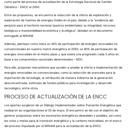
como parte del proceso de actualización de la Estrategia Nacional de Cambio
Climático – ENCC al 2050.
Entre las propuestas, se encuentra la reducción de la oferta de explotación y
exploración de fuentes de energías fósiles en el país, debido a la “evidencia del
perjuicio para el territorio nacional (pasivos ambientales) su integridad, recursos
biológicos e insostenibilidad económica y ecológica”, detallan en el documento
entregado al MINAM.
Además, plantean como meta un 45% de participación de energías renovables no
convencionales en nuestra matriz energética al 2050; un 80% de participación de
energías renovables en el mismo plazo y que exista una progresión cada 5 años en
base a los compromisos nacionales determinados – NDC.
Para ello, proponen mecanismos que ayuden a ampliar la oferta e implementación de
energías renovables no convencionales; como la reducción de aranceles para la
importación de tecnología, la retribución de manera indirecta de la generación
desconcentrada, estímulos de fondos públicos para investigación y desarrollo
tecnológico, entre otros.
PROCESO DE ACTUALIZACIÓN DE LA ENCC
Los aportes surgieron de un
Diálogo Implementador sobre Transición Energética
que
realizaron las organizaciones el 25 de mayo. El encuentro se dio con el objetivo de
generar propuestas sobre los escenarios energéticos deseables y posibles, así como
las rutas y metas para la transición energética y la carbono neutralidad, en el marco
del proceso impulsado por el MINAM para la actualización de la ENCC.