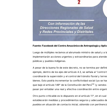
Fuente: Facebook del Centro Amazónico de Antropología y Apli
Luego de múltiples reclamos al abrumado ministro de salud y a l
implementarán acciones urgentes y extraordinarias para atender a
públicas y pueblos indígenas.
A pesar de la buena fe de este decreto, no se termina por defin
ejemplo, dentro de los ejes del artículo 4.3, se señala al “control
coordinarán la supervisión y el control del tránsito fluvial y ter
bienes. Esto podría incrementar la conflictividad social (ya se 
[3]
que bajo el artículo 149° de la Constitución del Perú
(y sendos t
pasar por entablar una real y efectiva coordinación entre organi
Otro punto criticable es lo dispuesto en el artículo 11°, en el cua
establecerán medidas y procedimientos seguros y adecuados de a
pueblos en situación de contacto inicial, obtenido con pertinenci