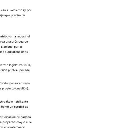
s en aislamiento (y por
 ejemplo preciso de
ntribuyan a reducir el
orga una prórroga de
 Nacional por el
nes o adjudicaciones,
creto legislativo 1500,
rsión pública, privada
 fondo, ponen en serio
 a proyecto cuestión).
ro título habilitante
, como un estudio de
participación ciudadana.
an proyectos hay o nula
 son absolutamente