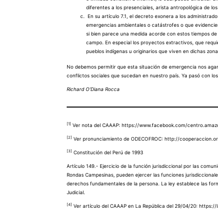
diferentes a los presenciales, arista antropológica de
En su artículo 7.1, el decreto exonera a los administr
emergencias ambientales o catástrofes o que evidencien 
si bien parece una medida acorde con estos tiempos de r
campo. En especial los proyectos extractivos, que requier
pueblos indígenas u originarios que viven en dichas zona
No debemos permitir que esta situación de emergencia nos agar
conflictos sociales que sucedan en nuestro país. Ya pasó con los
Richard O’Diana Rocca
[1]
Ver nota del CAAAP:
https://www.facebook.com/centro.ama
[2]
Ver pronunciamiento de ODECOFROC:
http://cooperaccion.
[3]
Constitución del Perú de 1993
Artículo 149.- Ejercicio de la función jurisdiccional por las c
Rondas Campesinas, pueden ejercer las funciones jurisdiccionale
derechos fundamentales de la persona. La ley establece las form
Judicial.
[4]
Ver artículo del CAAAP en La República del 29/04/20:
https:/