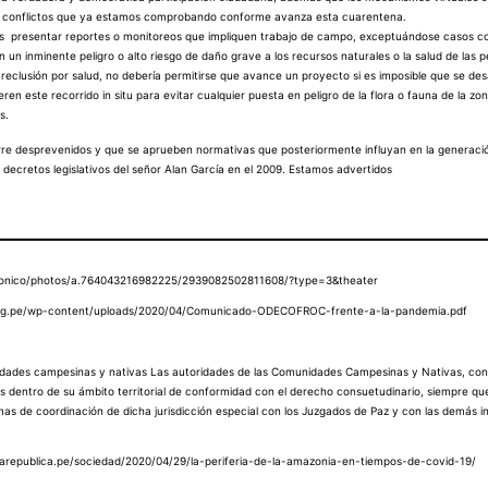
 los conflictos que ya estamos comprobando conforme avanza esta cuarentena.
ados presentar reportes o monitoreos que impliquen trabajo de campo, exceptuándose casos co
un inminente peligro o alto riesgo de daño grave a los recursos naturales o la salud de las
eclusión por salud, no debería permitirse que avance un proyecto si es imposible que se desar
en este recorrido in situ para evitar cualquier puesta en peligro de la flora o fauna de la zon
s.
re desprevenidos y que se aprueben normativas que posteriormente influyan en la generació
 decretos legislativos del señor Alan García en el 2009. Estamos advertidos
zonico/photos/a.764043216982225/2939082502811608/?type=3&theater
org.pe/wp-content/uploads/2020/04/Comunicado-ODECOFROC-frente-a-la-pandemia.pdf
omunidades campesinas y nativas Las autoridades de las Comunidades Campesinas y Nativas, con
s dentro de su ámbito territorial de conformidad con el derecho consuetudinario, siempre que
as de coordinación de dicha jurisdicción especial con los Juzgados de Paz y con las demás i
/larepublica.pe/sociedad/2020/04/29/la-periferia-de-la-amazonia-en-tiempos-de-covid-19/