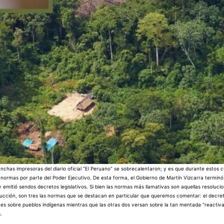
lanchas impresoras del diario oficial “El Peruano” se sobrecalentaron; y es que durante estos 
ta normas por parte del Poder Ejecutivo. De esta forma, el Gobierno de Martín Vizcarra termin
y emitió sendos decretos legislativos. Si bien las normas más llamativas son aquellas resoluc
rucción, son tres las normas que se destacan en particular que queremos comentar: el decreto
ra es sobre pueblos indígenas mientras que las otras dos versan sobre la tan mentada “reacti
.