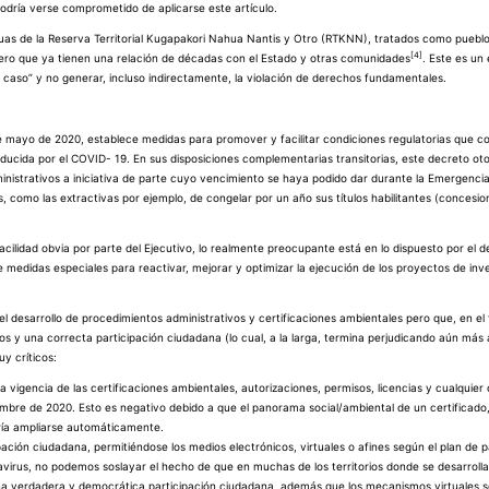
podría verse comprometido de aplicarse este artículo.
uas de la Reserva Territorial Kugapakori Nahua Nantis y Otro (RTKNN), tratados como pueblo
[4]
 pero que ya tienen una relación de décadas con el Estado y otras comunidades
. Este es un
r caso” y no generar, incluso indirectamente, la violación de derechos fundamentales.
e mayo de 2020, establece medidas para promover y facilitar condiciones regulatorias que co
ducida por el COVID- 19. En sus disposiciones complementarias transitorias, este decreto ot
ministrativos a iniciativa de parte cuyo vencimiento se haya podido dar durante la Emergencia
s, como las extractivas por ejemplo, de congelar por un año sus títulos habilitantes (concesio
lidad obvia por parte del Ejecutivo, lo realmente preocupante está en lo dispuesto por el de
medidas especiales para reactivar, mejorar y optimizar la ejecución de los proyectos de inve
 el desarrollo de procedimientos administrativos y certificaciones ambientales pero que, en el
os y una correcta participación ciudadana (lo cual, a la larga, termina perjudicando aún más
y críticos:
vigencia de las certificaciones ambientales, autorizaciones, permisos, licencias y cualquier ot
embre de 2020. Esto es negativo debido a que el panorama social/ambiental de un certificado
ía ampliarse automáticamente.
ipación ciudadana, permitiéndose los medios electrónicos, virtuales o afines según el plan de 
virus, no podemos soslayar el hecho de que en muchas de los territorios donde se desarroll
ar una verdadera y democrática participación ciudadana, además que los mecanismos virtuales