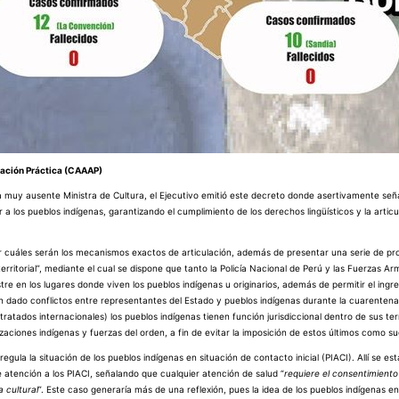
cación Práctica (CAAAP)
a muy ausente Ministra de Cultura, el Ejecutivo emitió este decreto donde asertivamente señ
 los pueblos indígenas, garantizando el cumplimiento de los derechos lingüísticos y la artic
ir cuáles serán los mecanismos exactos de articulación, además de presentar una serie de pr
 territorial”, mediante el cual se dispone que tanto la Policía Nacional de Perú y las Fuerzas Ar
restre en los lugares donde viven los pueblos indígenas u originarios, además de permitir el ing
han dado conflictos entre representantes del Estado y pueblos indígenas durante la cuarentena
ratados internacionales) los pueblos indígenas tienen función jurisdiccional dentro de sus terr
zaciones indígenas y fuerzas del orden, a fin de evitar la imposición de estos últimos como s
l regula la situación de los pueblos indígenas en situación de contacto inicial (PIACI). Allí se e
tención a los PIACI, señalando que cualquier atención de salud “
requiere el consentimiento
a cultural
”. Este caso generaría más de una reflexión, pues la idea de los pueblos indígenas en