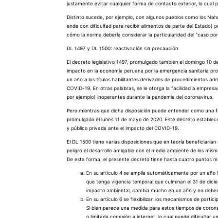
justamente evitar cualquier forma de contacto exterior, lo cual 
Distinto sucede, por ejemplo, con algunos pueblos como los Nah
ende con dificultad para recibir alimentos de parte del Estado)
cómo la norma debería considerar la particularidad del “caso po
DL 1497 y DL 1500: reactivación sin precaución
El decreto legislativo 1497, promulgado también el domingo 10 d
impacto en la economía peruana por la emergencia sanitaria pro
un año a los títulos habilitantes derivados de procedimientos ad
COVID-19. En otras palabras, se le otorga la facilidad a empresa
por ejemplo) inoperantes durante la pandemia del coronavirus.
Pero mientras que dicha disposición puede entender como una faci
promulgado el lunes 11 de mayo de 2020. Este decreto establece 
y público privada ante el impacto del COVID-19.
El DL 1500 tiene varias disposiciones que en teoría beneficiarían
peligro el desarrollo amigable con el medio ambiente de los mism
De esta forma, el presente decreto tiene hasta cuatro puntos mu
En su artículo 4 se amplía automáticamente por un año la 
que tenga vigencia temporal que culminan el 31 de dici
impacto ambiental, cambia mucho en un año y no deber
En su artículo 6 se flexibilizan los mecanismos de partic
Si bien parece una medida para estos tiempos de corona
o limitada conexión a internet, lo cual puede dificult