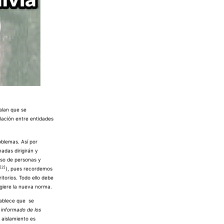
alan que se
ulación entre entidades
oblemas. Así por
madas dirigirán y
reso de personas y
[2]
), pues recordemos
itorios. Todo ello debe
ugiere la nueva norma.
stablece que se
 informado de los
 aislamiento es