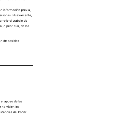
n información previa,
 personas. Nuevamente,
rolle el trabajo de
a, o peor aún, de los
n de posibles
 el apoyo de las
 no violen los
nstancias del Poder