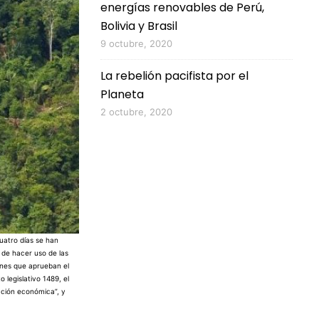
energías renovables de Perú,
Bolivia y Brasil
9 octubre, 2020
La rebelión pacifista por el
Planeta
2 octubre, 2020
cuatro días se han
ó de hacer uso de las
iones que aprueban el
 legislativo 1489, el
vación económica”, y