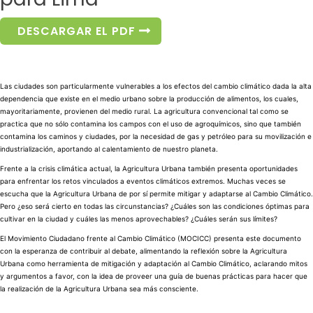
DESCARGAR EL PDF
Las ciudades son particularmente vulnerables a los efectos del cambio climático dada la alta
dependencia que existe en el medio urbano sobre la producción de alimentos, los cuales,
mayoritariamente, provienen del medio rural. La agricultura convencional tal como se
practica
que no sólo contamina los campos con el uso de agroquímicos, sino que también
contamina los caminos y ciudades, por la necesidad de gas y petróleo para su movilización e
industrialización, aportando al calentamiento de nuestro planeta.
Frente a la crisis climática actual, la Agricultura Urbana también presenta oportunidades
para enfrentar los retos vinculados a eventos climáticos extremos. Muchas veces se
escucha que la Agricultura Urbana de por sí permite mitigar y adaptarse al Cambio Climático.
Pero ¿eso será cierto en todas las circunstancias? ¿Cuáles son las condiciones óptimas para
cultivar en la ciudad y cuáles las menos aprovechables? ¿Cuáles serán sus límites?
El Movimiento Ciudadano frente al Cambio Climático (MOCICC) presenta este documento
con la esperanza de contribuir al debate, alimentando la reflexión sobre la Agricultura
Urbana como herramienta de mitigación y adaptación al Cambio Climático, aclarando mitos
y argumentos a favor, con la idea de proveer una guía de buenas prácticas para hacer que
la realización de la Agricultura Urbana sea más consciente.