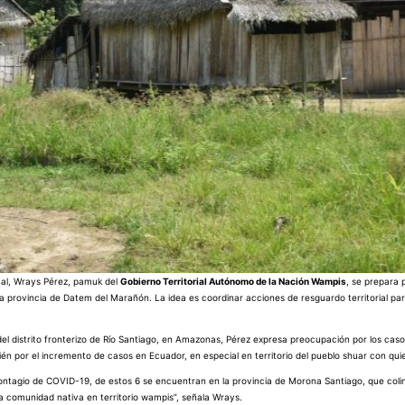
nal, Wrays Pérez, pamuk del
Gobierno Territorial Autónomo de la Nación Wampis
, se prepara p
 la provincia de Datem del Marañón. La idea es coordinar acciones de resguardo territorial par
el distrito fronterizo de Río Santiago, en Amazonas, Pérez expresa preocupación por los cas
n por el incremento de casos en Ecuador, en especial en territorio del pueblo shuar con qui
ntagio de COVID-19, de estos 6 se encuentran en la provincia de Morona Santiago, que colin
a comunidad nativa en territorio wampis”, señala Wrays.