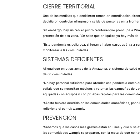
CIERRE TERRITORIAL
Una de las medidas que decidieron tomar, en coordinación directa
decidieron controlar el ingreso y salida de personas en la fron
Sin embargo, hay un tercer punto territorial que preocupa a Wrays
protección de esa zona. “Se sabe que en Iquitos ya hay más de 
“Esta pandemia es peligrosa, si llegan a haber casos acá va a s
monitorear a las comunidades.
SISTEMAS DEFICIENTES
Al igual que en otras zonas de la Amazonía, el sistema de salud
de 60 comunidades.
“No hay personal suficiente para atender una pandemia como esta;
señala que se necesitan médicos y retomar las campañas de vac
equipadas con equipos y con pruebas rápidas para las comunida
“Si esto hubiera ocurrido en las comunidades amazónicas, poco 
reflexiona el pamuk wampis.
PREVENCIÓN
“Sabemos que los casos más graves están en Lima y que si se ext
las comunidades wampis se preparen, con la meta de que no hay