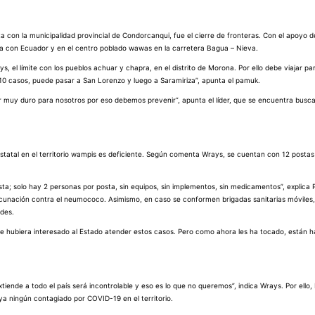
 con la municipalidad provincial de Condorcanqui, fue el cierre de fronteras. Con el apoyo de 
tera con Ecuador y en el centro poblado wawas en la carretera Bagua – Nieva.
, el límite con los pueblos achuar y chapra, en el distrito de Morona. Por ello debe viajar pa
10 casos, puede pasar a San Lorenzo y luego a Saramiriza”, apunta el pamuk.
er muy duro para nosotros por eso debemos prevenir”, apunta el líder, que se encuentra busc
 estatal en el territorio wampis es deficiente. Según comenta Wrays, se cuentan con 12 postas
 solo hay 2 personas por posta, sin equipos, sin implementos, sin medicamentos”, explica Pére
unación contra el neumococo. Asimismo, en caso se conformen brigadas sanitarias móviles,
des.
le hubiera interesado al Estado atender estos casos. Pero como ahora les ha tocado, están h
iende a todo el país será incontrolable y eso es lo que no queremos”, indica Wrays. Por ello
a ningún contagiado por COVID-19 en el territorio.