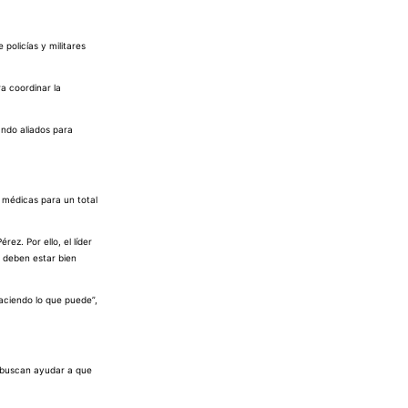
policías y militares
ra coordinar la
ando aliados para
 médicas para un total
z. Por ello, el líder
 deben estar bien
aciendo lo que puede”,
, buscan ayudar a que