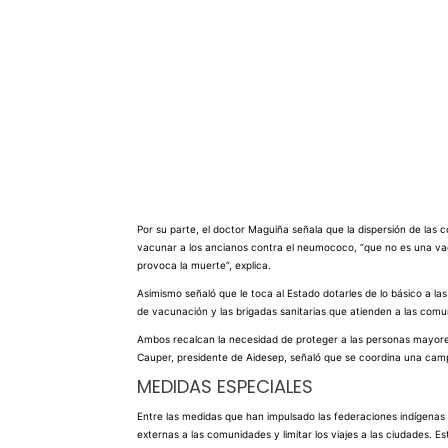
Por su parte, el doctor Maguiña señala que la dispersión de las
vacunar a los ancianos contra el neumococo, “que no es una vacu
provoca la muerte”, explica.
Asimismo señaló que le toca al Estado dotarles de lo básico a las
de vacunación y las brigadas sanitarias que atienden a las comu
Ambos recalcan la necesidad de proteger a las personas mayores,
Cauper, presidente de Aidesep,
señaló que se coordina una ca
MEDIDAS ESPECIALES
Entre las medidas que han impulsado las federaciones indígenas 
externas a las comunidades y limitar los viajes a las ciudades. 