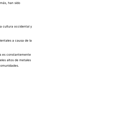
emás, han sido
a cultura occidental y
ientales a causa de la
los es constantemente
veles altos de metales
 comunidades.