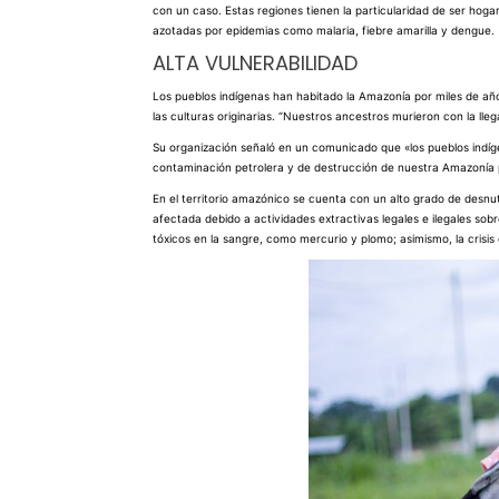
con un caso. Estas regiones tienen la particularidad de ser hoga
azotadas por epidemias como malaria, fiebre amarilla y dengue.
ALTA VULNERABILIDAD
Los pueblos indígenas han habitado la Amazonía por miles de año
las culturas originarias. “Nuestros ancestros murieron con la lle
Su organización señaló en un comunicado que «los pueblos indíge
contaminación petrolera y de destrucción de nuestra Amazonía po
En el territorio amazónico se cuenta con un alto grado de desnut
afectada debido a actividades extractivas legales e ilegales sobr
tóxicos en la sangre, como mercurio y plomo; asimismo, la crisi