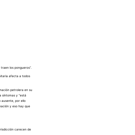
 traen los pongueros”.
itaria afecta a todos
inación petrolera en su
ta síntomas y “está
o ausente
, por ello
inación y eso hay que
risdicción carecen de