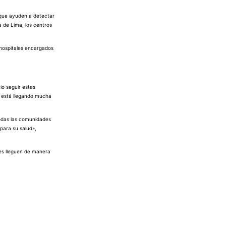
 que ayuden a detectar
a de Lima, los centros
 hospitales encargados
io seguir estas
e está llegando mucha
todas las comunidades
para su salud»,
jes lleguen de manera