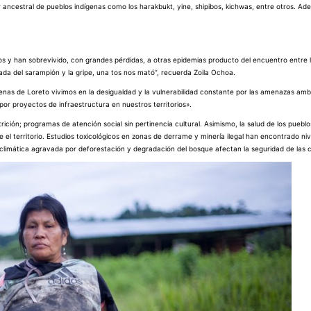
r ancestral de pueblos indígenas como los harakbukt, yine, shipibos, kichwas, entre otros. Ad
s y han sobrevivido, con grandes pérdidas, a otras epidemias producto del encuentro entre l
gada del sarampión y la gripe, una tos nos mató”, recuerda Zoila Ochoa.
nas de Loreto vivimos en la desigualdad y la vulnerabilidad constante por las amenazas amb
r proyectos de infraestructura en nuestros territorios».
rición; programas de atención social sin pertinencia cultural. Asimismo, la salud de los pueb
e el territorio. Estudios toxicológicos en zonas de derrame y minería ilegal han encontrado ni
s climática agravada por deforestación y degradación del bosque afectan la seguridad de las