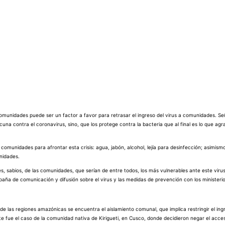
 comunidades puede ser un factor a favor para retrasar el ingreso del virus a comunidades. S
na contra el coronavirus, sino, que los protege contra la bacteria que al final es lo que ag
 comunidades para afrontar esta crisis: agua, jabón, alcohol, lejía para desinfección; asimismo
nidades.
 sabios, de las comunidades, que serían de entre todos, los más vulnerables ante este virus.
mpaña de comunicación
y difusión sobre el virus y las medidas de prevención con los ministeri
de las regiones amazónicas se encuentra el aislamiento comunal, que implica restringir el in
Este fue el caso de la comunidad nativa de Kirigueti, en Cusco, donde decidieron negar el acc