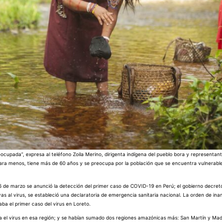
ocupada”, expresa al teléfono Zoila Merino, dirigenta indígena del pueblo bora y representan
para menos, tiene más de 60 años y se preocupa por la población que se encuentra vulnerable
el 6 de marzo se anunció la detección del primer caso de COVID-19 en Perú; el gobierno decre
vas al virus, se estableció una declaratoria de emergencia sanitaria nacional. La orden de inam
ba el primer caso del virus en Loreto.
ara el virus en esa región; y se habían sumado dos regiones amazónicas más: San Martín y Ma