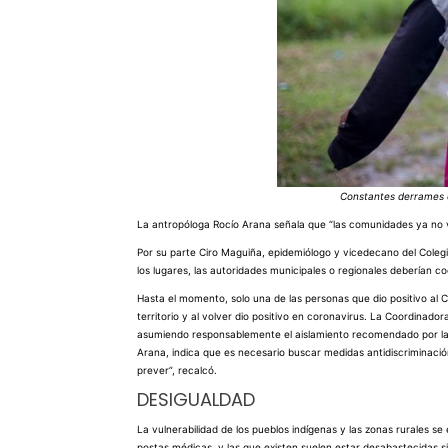
Constantes derrames en
La antropóloga Rocío Arana señala que “las comunidades ya no v
Por su parte Ciro Maguiña, epidemiólogo y vicedecano del Colegio
los lugares, las autoridades municipales o regionales deberían co
Hasta el momento, solo una de las personas que dio positivo al CO
territorio y al volver dio positivo en coronavirus. La Coordinado
asumiendo responsablemente el aislamiento recomendado por las
Arana, indica que es necesario buscar medidas antidiscriminació
prever”, recalcó.
DESIGUALDAD
La vulnerabilidad de los pueblos indígenas y las zonas rurales 
postas médicas, y las que existen suelen estar desabastecidas 