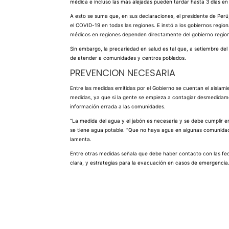
médica e incluso las más alejadas pueden tardar hasta 3 días e
A esto se suma que, en sus declaraciones, el presidente de Per
el COVID-19 en todas las regiones. E instó a los gobiernos regio
médicos en regiones dependen directamente del gobierno region
Sin embargo, la precariedad en salud es tal que, a setiembre de
de atender a comunidades y centros poblados.
PREVENCION NECESARIA
Entre las medidas emitidas por el Gobierno se cuentan el aislami
medidas, ya que si la gente se empieza a contagiar desmedidame
información errada a las comunidades.
“La medida del agua y el jabón es necesaria y se debe cumplir e
se tiene agua potable. “Que no haya agua en algunas comunidade
lamenta.
Entre otras medidas señala que debe haber contacto con las fed
clara, y estrategias para la evacuación en casos de emergencia