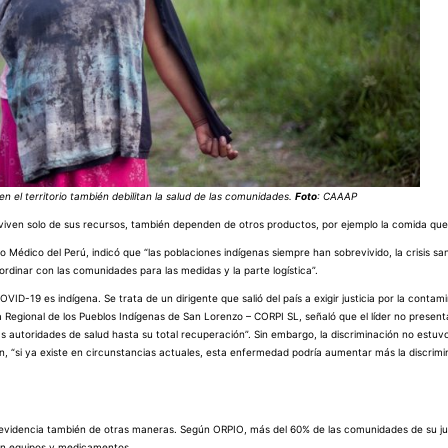
 el territorio también debilitan la salud de las comunidades.
Foto
: CAAAP
iven solo de sus recursos, también dependen de otros productos, por ejemplo la comida que
 Médico del Perú, indicó que “las poblaciones indígenas siempre han sobrevivido, la crisis san
ordinar con las comunidades para las medidas y la parte logística”.
VID-19 es indígena. Se trata de un dirigente que salió del país a exigir justicia por la contam
ra Regional de los Pueblos Indígenas de San Lorenzo – CORPI SL, señaló que el líder no presen
 autoridades de salud hasta su total recuperación”. Sin embargo,
la discriminación no estuv
n, “si ya existe en circunstancias actuales, esta enfermedad podría aumentar más la discrim
se evidencia también de otras maneras. Según ORPIO, más del 60% de las comunidades de su ju
sin equipos y medicamentos.