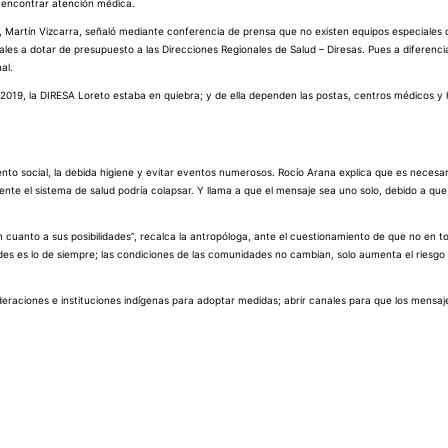
n encontrar atención médica.
ú, Martín Vizcarra, señaló mediante conferencia de prensa que no existen equipos especiales
nales a dotar de presupuesto a las Direcciones Regionales de Salud – Diresas. Pues a diferenci
al.
l 2019, la DIRESA Loreto estaba en quiebra; y de ella dependen las postas, centros médicos y
ento social, la debida higiene y evitar eventos numerosos. Rocío Arana explica que es necesar
nte el sistema de salud podría colapsar. Y llama a que el mensaje sea uno solo, debido a qu
n cuanto a sus posibilidades”, recalca la antropóloga, ante el cuestionamiento de que no en 
s es lo de siempre; las condiciones de las comunidades no cambian, solo aumenta el riesgo 
eraciones e instituciones indígenas para adoptar medidas; abrir canales para que los mensa
.