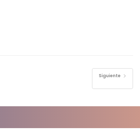
Siguiente